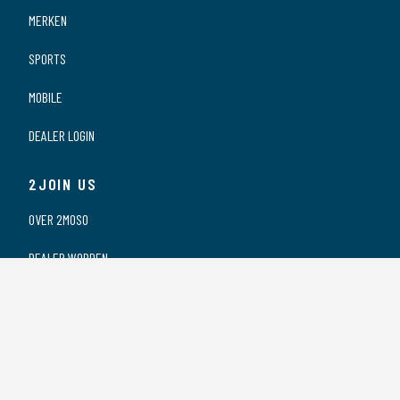
MERKEN
SPORTS
MOBILE
DEALER LOGIN
2JOIN US
OVER 2MOSO
DEALER WORDEN
ONZE DEALERS
VACATURES
PRIVACY VERKLARING