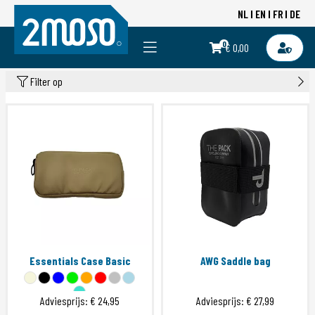
NL
EN
FR
DE
0
€ 0,00
Filter op
Essentials Case Basic
AWG Saddle bag
Adviesprijs:
€ 24,95
Adviesprijs:
€ 27,99