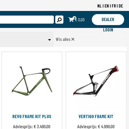
NL
EN
FR
DE
0
DEALER
€ 0,00
LOGIN
Wis alles
d
Toepassen
REVO FRAME KIT PLUS
VERTIGO FRAME KIT
Adviesprijs:
€ 3.490,00
Adviesprijs:
€ 4.990,00