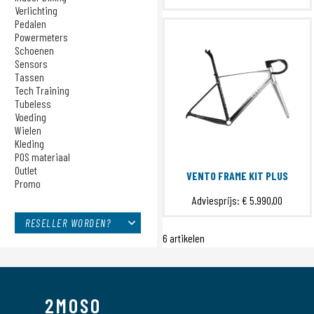
Sensors
Verlichting
Effetto Mariposa
Tassen
Pedalen
ERE RESEARCH
Powermeters
Tech Training
Schoenen
FORM
Tubeless
Sensors
hDrop
Voeding
Tassen
Wielen
KOM Cycling
Tech Training
Tubeless
Kleding
MILKIT
Voeding
POS materiaal
mophie
Wielen
Toepassen
Outlet
Kleding
Op Kop Koffie
Promo
POS materiaal
Other Brands
Outlet
VENTO FRAME KIT PLUS
Promo
POS
Adviesprijs:
€ 5.990,00
Power2Max
Princeton CarbonWorks
RESELLER WORDEN?
6 artikelen
Pure Power
QO
RIDENOW
Shokz
2MOSO