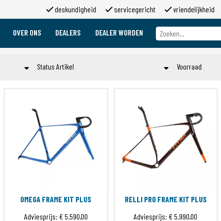
deskundigheid
servicegericht
vriendelijkheid
OVER ONS
DEALERS
DEALER WORDEN
Over ons
Merken
Status Artikel
Voorraad
Over 2moso
Werken bij 2moso
TO ORDER
Op voorraa
Sponsoring
Toepassen
Contact
OMEGA FRAME KIT PLUS
RELLI PRO FRAME KIT PLUS
Adviesprijs:
€ 5.590,00
Adviesprijs:
€ 5.990,00