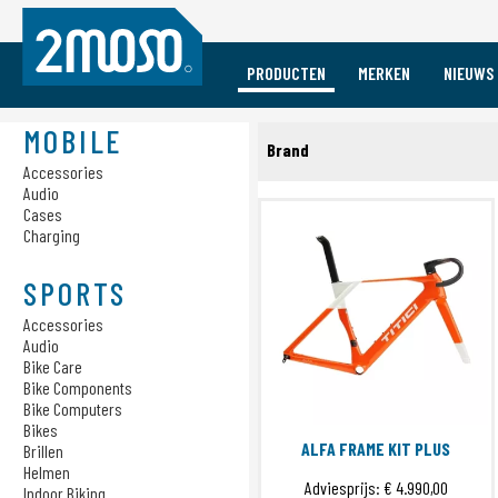
PRODUCTEN
MERKEN
NIEUWS
Vacature Event Medewerker
Mobile
Sports
Merken
MOBILE
Brand
Accessories
Accessories
Accessories
Audio
Audio
Audio
Titici
Cases
Bike Care
Cases
Charging
Charging
Bike Components
4iiii
Bike Computers
Alba Optics
SPORTS
Bikes
ALUGEAR
Brillen
Accessories
Bone Collection
Helmen
Audio
Bike Care
Cadomotus
Indoor Biking
Bike Components
Verlichting
CICLOVATION
Bike Computers
Pedalen
CloseTheGap
Bikes
ALFA FRAME KIT PLUS
Brillen
Powermeters
Copenhagen Trackers
Helmen
Schoenen
Adviesprijs:
€ 4.990,00
CORE
Indoor Biking