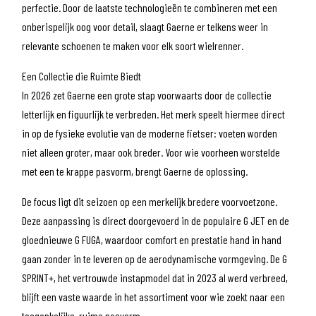
perfectie. Door de laatste technologieën te combineren met een
onberispelijk oog voor detail, slaagt Gaerne er telkens weer in
relevante schoenen te maken voor elk soort wielrenner.
Een Collectie die Ruimte Biedt
In 2026 zet Gaerne een grote stap voorwaarts door de collectie
letterlijk en figuurlijk te verbreden. Het merk speelt hiermee direct
in op de fysieke evolutie van de moderne fietser: voeten worden
niet alleen groter, maar ook breder. Voor wie voorheen worstelde
met een te krappe pasvorm, brengt Gaerne de oplossing.
De focus ligt dit seizoen op een merkelijk bredere voorvoetzone.
Deze aanpassing is direct doorgevoerd in de populaire G JET en de
gloednieuwe G FUGA, waardoor comfort en prestatie hand in hand
gaan zonder in te leveren op de aerodynamische vormgeving. De G
SPRINT+, het vertrouwde instapmodel dat in 2023 al werd verbreed,
blijft een vaste waarde in het assortiment voor wie zoekt naar een
toegankelijke, ruime pasvorm.