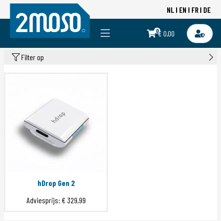
NL
EN
FR
DE
0
€ 0,00
Filter op
hDrop Gen 2
Adviesprijs:
€ 329,99