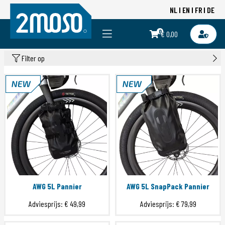
NL
EN
FR
DE
0
€ 0,00
Filter op
AWG 5L Pannier
AWG 5L SnapPack Pannier
Adviesprijs:
€ 49,99
Adviesprijs:
€ 79,99