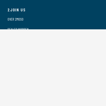
2JOIN US
OVER 2MOSO
DEALER WORDEN
ONZE DEALERS
VACATURES
PRIVACY VERKLARING
2CONTACT US
CONTACT
SPONSORING
Zwarte Zee 2 | 3144 DE | MAASSLUIS | Nederland | +31 (0)10 5903070