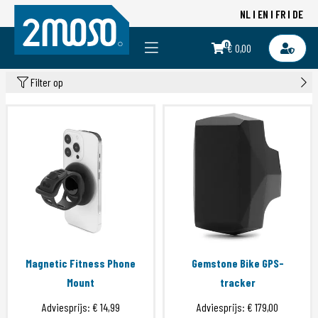
NL
EN
FR
DE
0
€ 0,00
Filter op
Magnetic Fitness Phone
Gemstone Bike GPS-
Mount
tracker
Adviesprijs:
€ 14,99
Adviesprijs:
€ 179,00