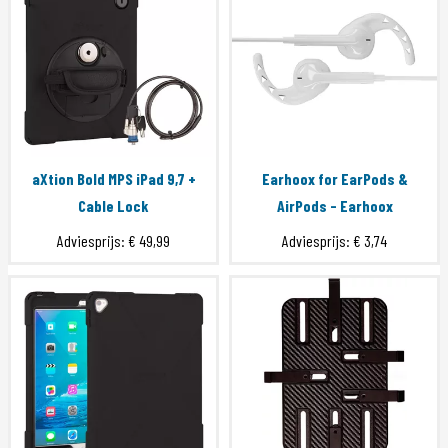
aXtion Bold MPS iPad 9,7 +
Earhoox for EarPods &
Cable Lock
AirPods - Earhoox
Adviesprijs:
€ 49,99
Adviesprijs:
€ 3,74