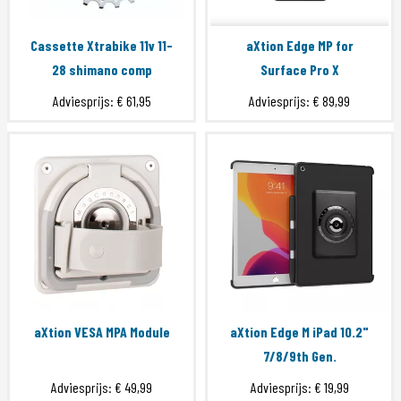
Cassette Xtrabike 11v 11-
aXtion Edge MP for
28 shimano comp
Surface Pro X
Adviesprijs:
€ 61,95
Adviesprijs:
€ 89,99
aXtion VESA MPA Module
aXtion Edge M iPad 10.2"
7/8/9th Gen.
Adviesprijs:
€ 49,99
Adviesprijs:
€ 19,99