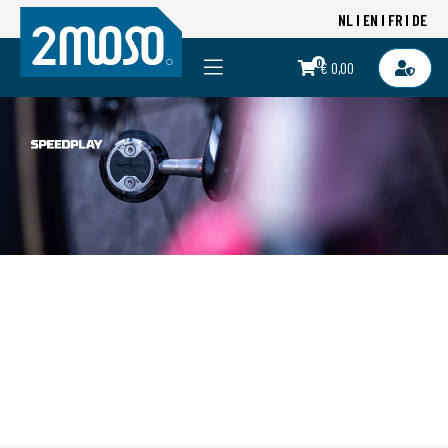
NL
EN
FR
DE
0
€ 0,00