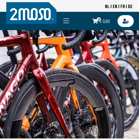
NL
EN
FR
DE
0
€ 0,00