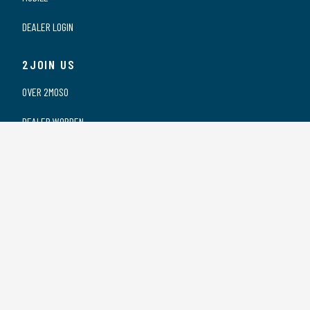
DEALER LOGIN
2JOIN US
OVER 2MOSO
DEALER WORDEN
ONZE DEALERS
VACATURES
PRIVACY VERKLARING
2CONTACT US
CONTACT
SPONSORING