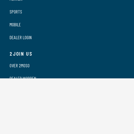
SPORTS
MOBILE
DEALER LOGIN
2JOIN US
OVER 2MOSO
DEALER WORDEN
ONZE DEALERS
VACATURES
PRIVACY VERKLARING
2CONTACT US