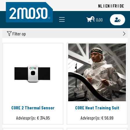
NL
EN
FR
DE
0
€ 0,00
Filter op
CORE 2 Thermal Sensor
CORE Heat Training Suit
Adviesprijs:
€ 314,95
Adviesprijs:
€ 56,99