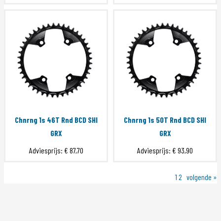
Chnrng 1s 46T Rnd BCD SHI
Chnrng 1s 50T Rnd BCD SHI
GRX
GRX
Adviesprijs:
€ 87,70
Adviesprijs:
€ 93,90
1
2
volgende »