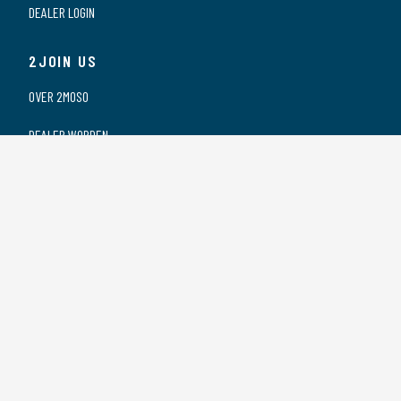
DEALER LOGIN
2JOIN US
OVER 2MOSO
DEALER WORDEN
ONZE DEALERS
VACATURES
PRIVACY VERKLARING
2CONTACT US
CONTACT
SPONSORING