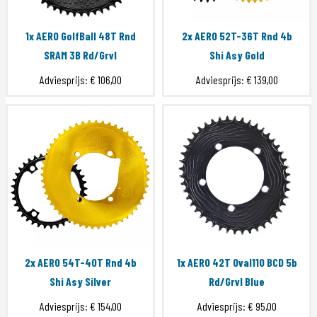
1x AERO GolfBall 48T Rnd
2x AERO 52T-36T Rnd 4b
SRAM 3B Rd/Grvl
Shi Asy Gold
Adviesprijs:
€ 106,00
Adviesprijs:
€ 139,00
2x AERO 54T-40T Rnd 4b
1x AERO 42T Oval110 BCD 5b
Shi Asy Silver
Rd/Grvl Blue
Adviesprijs:
€ 154,00
Adviesprijs:
€ 95,00