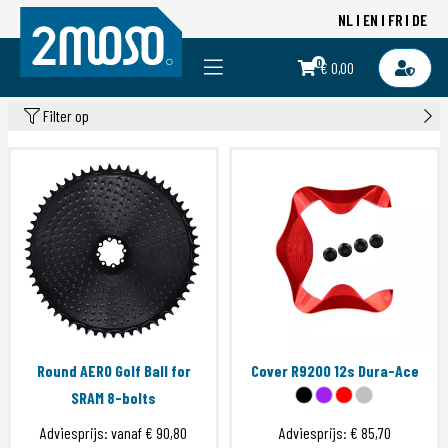
NL
EN
FR
DE
0
€ 0,00
Filter op
Round AERO Golf Ball for
Cover R9200 12s Dura-Ace
SRAM 8-bolts
Adviesprijs: vanaf
€ 90,80
Adviesprijs:
€ 85,70