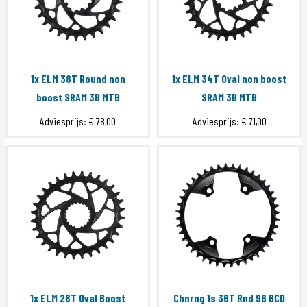
1x ELM 38T Round non
1x ELM 34T Oval non boost
boost SRAM 3B MTB
SRAM 3B MTB
Adviesprijs:
€ 78,00
Adviesprijs:
€ 71,00
1x ELM 28T Oval Boost
Chnrng 1s 36T Rnd 96 BCD