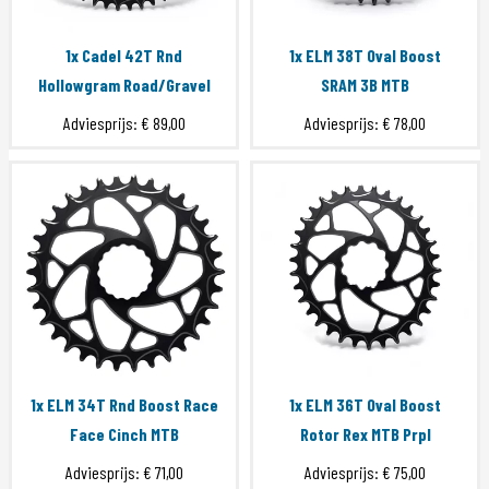
1x Cadel 42T Rnd
1x ELM 38T Oval Boost
Hollowgram Road/Gravel
SRAM 3B MTB
Adviesprijs:
€ 89,00
Adviesprijs:
€ 78,00
1x ELM 34T Rnd Boost Race
1x ELM 36T Oval Boost
Face Cinch MTB
Rotor Rex MTB Prpl
Adviesprijs:
€ 71,00
Adviesprijs:
€ 75,00