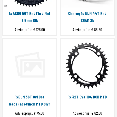
1x AERO 50T RndThrd Mnt
Chnrng 1s ELM 44T Rnd
6,5mm Blk
SRAM 3b
Adviesprijs:
€ 128,00
Adviesprijs:
€ 88,80
1xELM 36T Ovl Bst
1x 32T Oval104 BCD MTB
RaceFaceCinch MTB Slvr
Adviesprijs:
€ 75,00
Adviesprijs:
€ 62,00