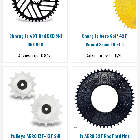
Chnrng 1s 48T Rnd BCD SHI
Chnrg 1s Aero Golf 42T
GRX BLK
Round Sram 3B GLD
Adviesprijs:
€ 87,70
Adviesprijs:
€ 101,20
Pulleys AERO 13T-13T SHI
1x AERO 52T RndThrd Mnt