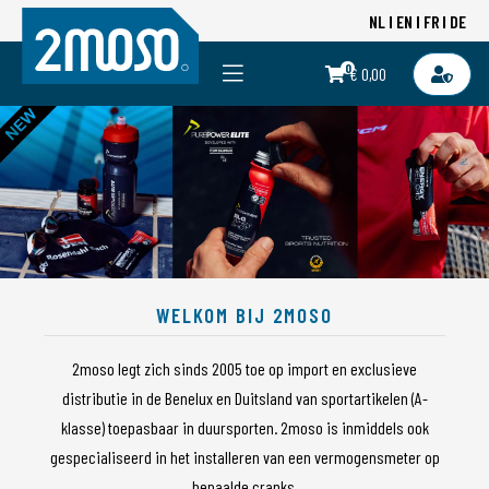
NL
EN
FR
DE
0
€ 0,00
WELKOM BIJ 2MOSO
2moso legt zich sinds 2005 toe op import en exclusieve
distributie in de Benelux en Duitsland van sportartikelen (A-
klasse) toepasbaar in duursporten. 2moso is inmiddels ook
gespecialiseerd in het installeren van een vermogensmeter op
bepaalde cranks.