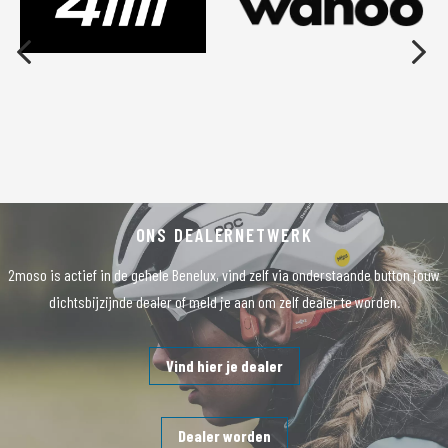
ONS DEALERNETWERK
2moso is actief in de gehele Benelux, vind zelf via onderstaande button jouw
dichtsbijzijnde dealer of meld je aan om zelf dealer te worden.
Vind hier je dealer
Dealer worden