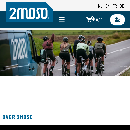
NL
EN
FR
DE
0
€ 0,00
OVER 2MOSO