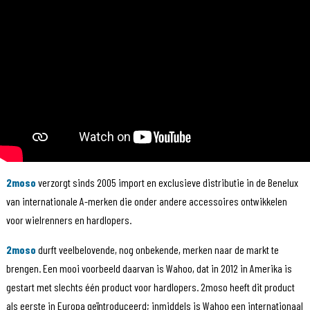
2moso
verzorgt sinds 2005 import en exclusieve distributie in de Benelux
van internationale A-merken die onder andere accessoires ontwikkelen
voor wielrenners en hardlopers.
2moso
durft veelbelovende, nog onbekende, merken naar de markt te
brengen. Een mooi voorbeeld daarvan is Wahoo, dat in 2012 in Amerika is
gestart met slechts één product voor hardlopers. 2moso heeft dit product
als eerste in Europa geïntroduceerd; inmiddels is Wahoo een internationaal