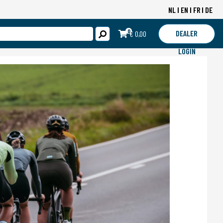
NL
EN
FR
DE
0
DEALER
€ 0,00
LOGIN