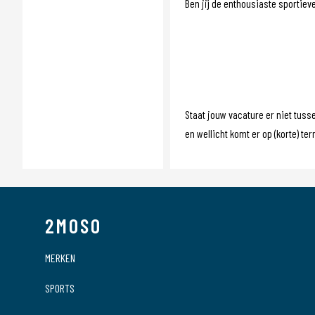
Ben jij de enthousiaste sportiev
Staat jouw vacature er niet tuss
en wellicht komt er op (korte) te
2MOSO
MERKEN
SPORTS