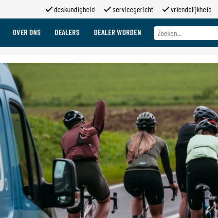
deskundigheid
servicegericht
vriendelijkheid
OVER ONS
DEALERS
DEALER WORDEN
Over ons
Merken
Over 2moso
Werken bij 2moso
Sponsoring
Contact