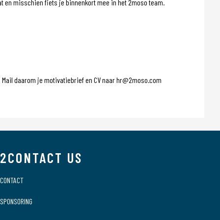
taat en misschien fiets je binnenkort mee in het 2moso team.
kom! Mail daarom je motivatiebrief en CV naar hr@2moso.com
2CONTACT US
CONTACT
SPONSORING