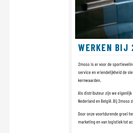
Sensors
Tassen
Tech Training
Tubeless
Voeding
Wielen
WERKEN BIJ
Kleding
POS materiaal
Outlet
2moso is er voor de sportieveli
Promo
service en vriendelijkheid de s
kernwaarden.
Als distributeur zijn we eigenlij
Nederland en België. Bij 2moso z
Door onze voortdurende groei he
marketing en van logistiek tot