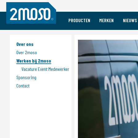
PRODUCTEN
MERKEN
NIEUWS
Vacature Event Medewerker
Mobile
Sports
Merken
Accessories
Accessories
Over ons
Audio
Audio
Over 2moso
Cases
Bike Care
Werken bij 2moso
Charging
Bike Components
Vacature Event Medewerker
Bike Computers
Sponsoring
Bikes
Contact
Brillen
Helmen
Indoor Biking
Verlichting
Pedalen
Powermeters
Schoenen