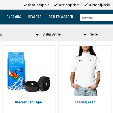
deskundigheid
servicegericht
vriendelijkheid
OVER ONS
DEALERS
DEALER WORDEN
Over ons
Merken
at
Status Artikel
Serie
Over 2moso
Werken bij 2moso
L
STOCK
Cooling Ves
Sponsoring
M
Toepassen
Toepa
Contact
S
Toepassen
Glacier Bar Tape
Cooling Vest