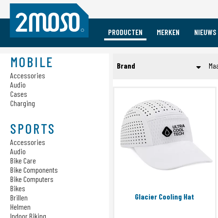
PRODUCTEN
MERKEN
NIEUWS
Vacature Event Medewerker
Mobile
Sports
Merken
MOBILE
Brand
Ma
Accessories
Accessories
Accessories
Audio
Audio
Audio
Ultra Cool Tech
Cases
Bike Care
Cases
Charging
Charging
Bike Components
4iiii
Bike Computers
Alba Optics
SPORTS
Bikes
ALUGEAR
Brillen
Accessories
Bone Collection
Helmen
Audio
Bike Care
Cadomotus
Indoor Biking
Bike Components
Verlichting
Ciclovation
Bike Computers
Pedalen
CloseTheGap
Bikes
Glacier Cooling Hat
Brillen
Powermeters
Copenhagen Trackers
Helmen
Schoenen
CORE
Indoor Biking