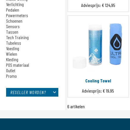
Sensors
Verlichting
Adviesprijs:
€ 124,95
EFFETTO MARIPOSA
Tassen
Pedalen
ERE RESEARCH
Powermeters
Tech Training
Schoenen
FORM
Tubeless
Sensors
hDrop
Voeding
Tassen
Wielen
KOM Cycling
Tech Training
Tubeless
Kleding
MILKIT
Voeding
POS materiaal
mophie
Wielen
Toepassen
Outlet
Kleding
Op Kop Koffie
Promo
POS materiaal
Other Brands
Outlet
Promo
POS
Cooling Towel
Power2Max
Adviesprijs:
€ 19,95
Princeton CarbonWorks
RESELLER WORDEN?
Pure Power
6 artikelen
QO
RIDENOW
Shokz