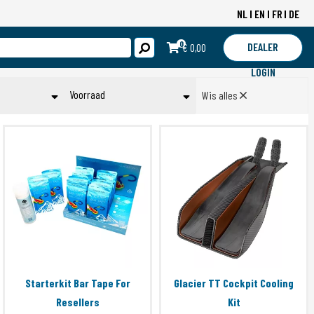
NL
EN
FR
DE
0
DEALER
€ 0,00
LOGIN
Voorraad
Wis alles
t
Op voorraad
ssen
Toepassen
Starterkit Bar Tape For
Glacier TT Cockpit Cooling
Resellers
Kit