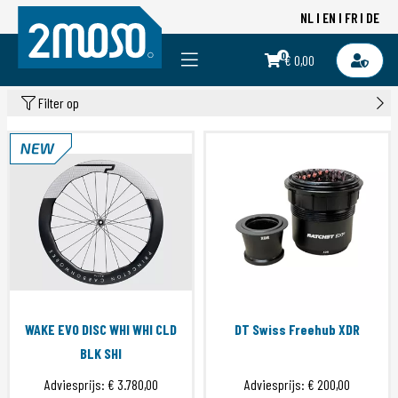
NL
EN
FR
DE
0
€ 0,00
Filter op
WAKE EVO DISC WHI WHI CLD
DT Swiss Freehub XDR
BLK SHI
Adviesprijs:
€ 3.780,00
Adviesprijs:
€ 200,00