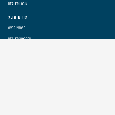
DEALER LOGIN
2JOIN US
OVER 2MOSO
DEALER WORDEN
ONZE DEALERS
VACATURES
PRIVACY VERKLARING
2CONTACT US
CONTACT
SPONSORING