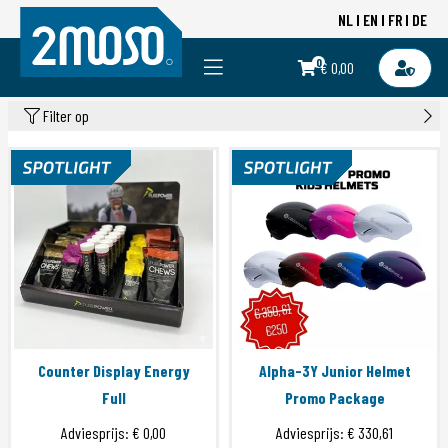
NL
EN
FR
DE
0
€ 0,00
Filter op
Counter Display Energy
Alpha-3Y Junior Helmet
Full
Promo Package
Adviesprijs:
€ 0,00
Adviesprijs:
€ 330,61