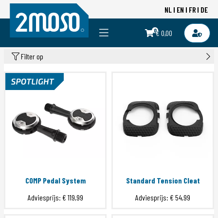
NL
EN
FR
DE
0
€ 0,00
Filter op
COMP Pedal System
Standard Tension Cleat
Adviesprijs:
€ 119,99
Adviesprijs:
€ 54,99