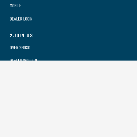
MOBILE
DEALER LOGIN
2JOIN US
OVER 2MOSO
DEALER WORDEN
ONZE DEALERS
VACATURES
PRIVACY VERKLARING
2CONTACT US
CONTACT