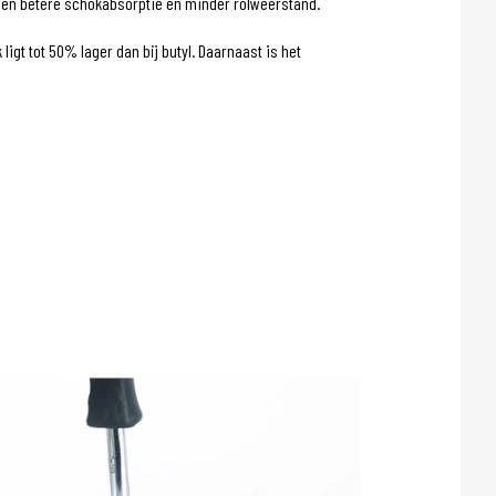
or een betere schokabsorptie en minder rolweerstand.
t tot 50% lager dan bij butyl. Daarnaast is het