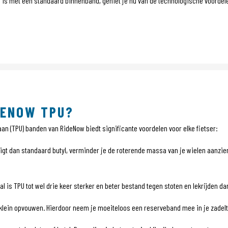
r is met een standaard binnenband, geniet je nu van de technologische voorde
DENOW TPU?
an (TPU) banden van RideNow biedt significante voordelen voor elke fietser:
igt dan standaard butyl, verminder je de roterende massa van je wielen aanzienli
l is TPU tot wel drie keer sterker en beter bestand tegen stoten en lekrijden d
ein opvouwen. Hierdoor neem je moeiteloos een reserveband mee in je zadeltas