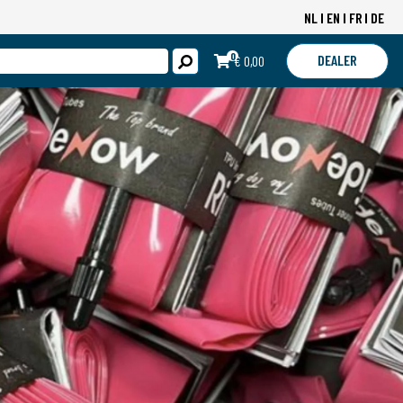
NL
EN
FR
DE
0
DEALER
€ 0,00
LOGIN