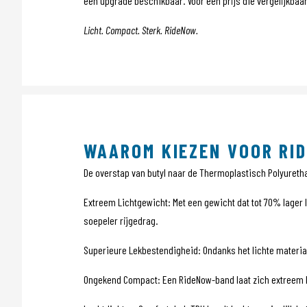
een upgrade beschikbaar. Voor een prijs die vergelijkbaa
Licht. Compact. Sterk. RideNow.
WAAROM KIEZEN VOOR RI
De overstap van butyl naar de Thermoplastisch Polyuretha
Extreem Lichtgewicht: Met een gewicht dat tot 70% lager l
soepeler rijgedrag.
Superieure Lekbestendigheid: Ondanks het lichte materiaa
Ongekend Compact: Een RideNow-band laat zich extreem kl