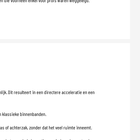
len die voorheen enkel voor profs waren weggelegd.
jk. Dit resulteert in een directere acceleratie en een
an klassieke binnenbanden.
 of achterzak, zonder dat het veel ruimte inneemt.