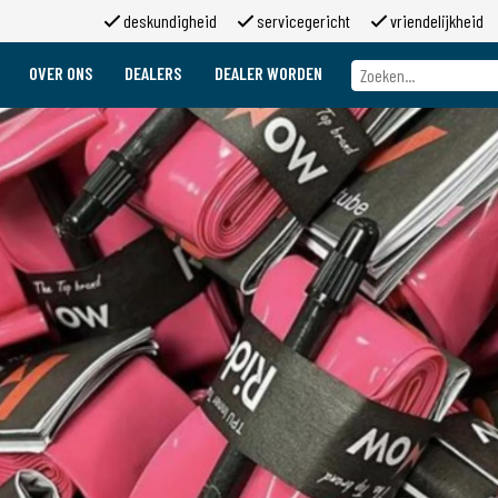
deskundigheid
servicegericht
vriendelijkheid
OVER ONS
DEALERS
DEALER WORDEN
Over ons
Merken
Over 2moso
Werken bij 2moso
Sponsoring
Contact