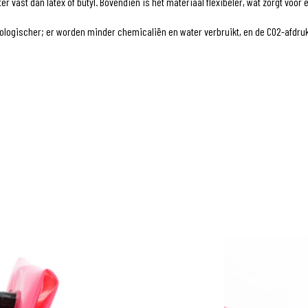
er vast dan latex of butyl. Bovendien is het materiaal flexibeler, wat zorgt vo
gischer; er worden minder chemicaliën en water verbruikt, en de CO2-afdruk lig