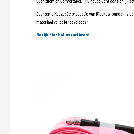
Luchtdicht en Comfortabel: TPU houdt lucht aanzienlijk bet
Duurzame Keuze: De productie van RideNow-banden is ecolo
materiaal volledig recyclebaar.
Bekijk hier het assortiment.