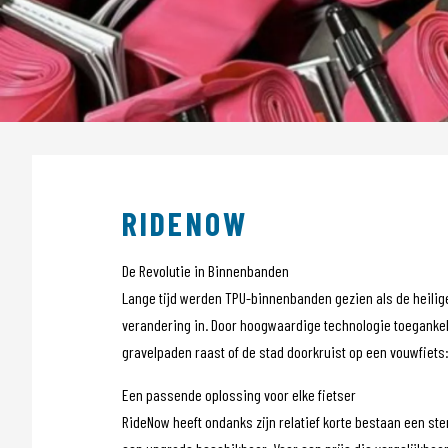
Sensors
Tassen
Tech Training
Tubeless
Voeding
Wielen
Kleding
POS materiaal
Outlet
RIDENOW
Promo
De Revolutie in Binnenbanden
Lange tijd werden TPU-binnenbanden gezien als de heilige
verandering in. Door hoogwaardige technologie toegankelij
gravelpaden raast of de stad doorkruist op een vouwfiets:
Een passende oplossing voor elke fietser
RideNow heeft ondanks zijn relatief korte bestaan een ster