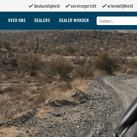
deskundigheid
servicegericht
vriendelijkheid
OVER ONS
DEALERS
DEALER WORDEN
Over ons
Merken
Over 2moso
Werken bij 2moso
Sponsoring
Contact