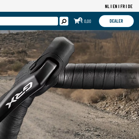
NL
EN
FR
DE
0
DEALER
€ 0,00
LOGIN