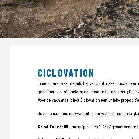
Sensors
Tassen
Tech Training
Tubeless
Voeding
Wielen
Kleding
POS materiaal
Outlet
Promo
CICLOVATION
In een markt waar details het verschil maken tussen een go
geen merk dat simpelweg accessoires produceert; Ciclovati
Voor de vakhandel biedt Ciclovation een unieke propositie
Geen concessies op kwaliteit, maar wel een toegankelijke 
Grind Touch:
Ultieme grip en een 'sticky' gevoel voor m