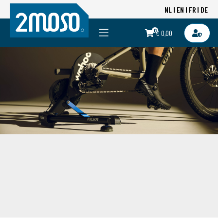
NL
EN
FR
DE
0
€ 0,00