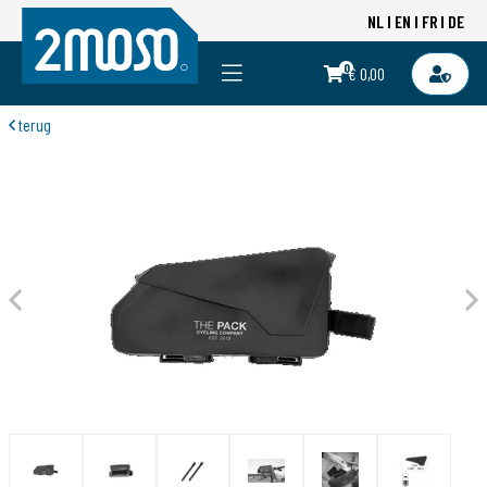
NL
EN
FR
DE
0
€ 0,00
terug