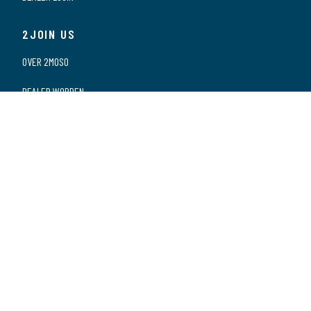
2JOIN US
OVER 2MOSO
DEALER WORDEN
ONZE DEALERS
VACATURES
PRIVACY VERKLARING
2CONTACT US
CONTACT
SPONSORING
Zwarte Zee 2 | 3144 DE | MAASSLUIS | Nederland | +31 (0)10 5903070