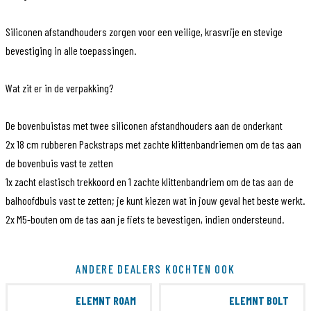
Siliconen afstandhouders zorgen voor een veilige, krasvrije en stevige
bevestiging in alle toepassingen.
Wat zit er in de verpakking?
De bovenbuistas met twee siliconen afstandhouders aan de onderkant
2x 18 cm rubberen Packstraps met zachte klittenbandriemen om de tas aan
de bovenbuis vast te zetten
1x zacht elastisch trekkoord en 1 zachte klittenbandriem om de tas aan de
balhoofdbuis vast te zetten; je kunt kiezen wat in jouw geval het beste werkt.
2x M5-bouten om de tas aan je fiets te bevestigen, indien ondersteund.
Artikelcode
THEPACK-06-02-01
ANDERE DEALERS KOCHTEN OOK
EAN Code
8720865744247
ELEMNT ROAM
ELEMNT BOLT