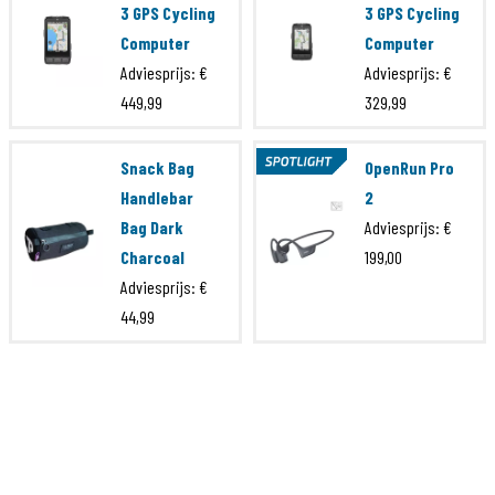
Brand
The Pack
3 GPS Cycling
3 GPS Cycling
Computer
Computer
Serie
AWG
Adviesprijs:
€
Adviesprijs:
€
449,99
329,99
Snack Bag
OpenRun Pro
Handlebar
2
Bag Dark
Adviesprijs:
€
Charcoal
199,00
Adviesprijs:
€
44,99