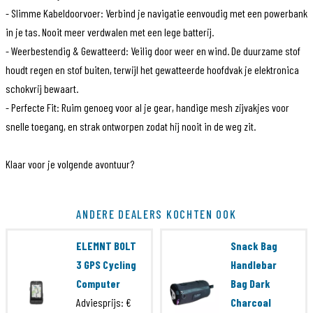
- Slimme Kabeldoorvoer: Verbind je navigatie eenvoudig met een powerbank
in je tas. Nooit meer verdwalen met een lege batterij.
- Weerbestendig & Gewatteerd: Veilig door weer en wind. De duurzame stof
houdt regen en stof buiten, terwijl het gewatteerde hoofdvak je elektronica
schokvrij bewaart.
- Perfecte Fit: Ruim genoeg voor al je gear, handige mesh zijvakjes voor
snelle toegang, en strak ontworpen zodat hij nooit in de weg zit.
Klaar voor je volgende avontuur?
Artikelcode
THEPACK-06-01-01
ANDERE DEALERS KOCHTEN OOK
EAN Code
8720865744223
ELEMNT BOLT
Snack Bag
Brand
The Pack
3 GPS Cycling
Handlebar
Computer
Bag Dark
Serie
Snack Bag
Adviesprijs:
€
Charcoal