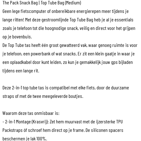
The Pack Snack Bag | Top Tube Bag (Medium)
Geen lege fietscomputer of onbereikbare energierepen meer tijdens je
lange ritten! Met deze gestroomlijnde Top Tube Bag heb je al je essentials
zoals je telefoon tot die hoognodige snack, veilig en direct voor het grijpen
op je bovenbuis.
De Top Tube tas heeft één groot gewatteerd vak, waar genoeg ruimte is voor
je telefoon, een powerbank of wat snacks. Er zit een klein gaatje in waar je
een oplaadkabel door kunt leiden, zo kun je gemakkelijk jouw gps bijladen
tijdens een lange rit.
Deze 2-in-1 top tube tas is compatibel met elke fiets, door de duurzame
straps of met de twee meegeleverde boutjes.
Waarom deze tas onmisbaar is:
- 2-in-1 Montage (Krasvrij): Zet hem muurvast met de ijzersterke TPU
Packstraps óf schroef hem direct op je frame. De siliconen spacers
beschermen je lak 100%.