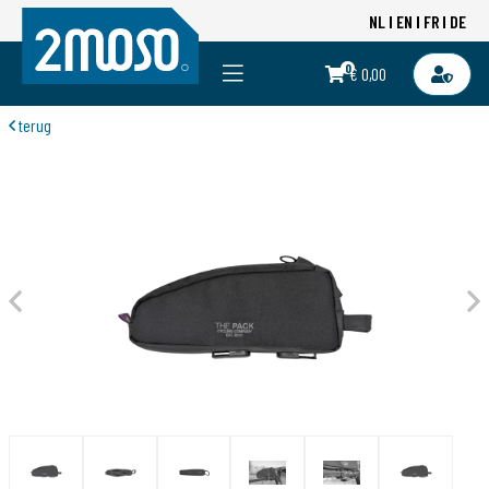
NL
EN
FR
DE
0
€ 0,00
terug