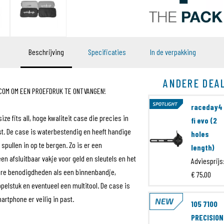
Beschrijving
Specificaties
In de verpakking
ANDERE DEA
OM OM EEN PROEFDRUK TE ONTVANGEN!
raceday4
ze fits all, hoge kwaliteit case die precies in
fi evo (2
st. De case is waterbestendig en heeft handige
holes
ullen in op te bergen. Zo is er een
length)
n afsluitbaar vakje voor geld en sleutels en het
Adviesprijs
ere benodigdheden als een binnenbandje,
€ 75,00
pelstuk en eventueel een multitool. De case is
rtphone er veilig in past.
105 7100
PRECISION