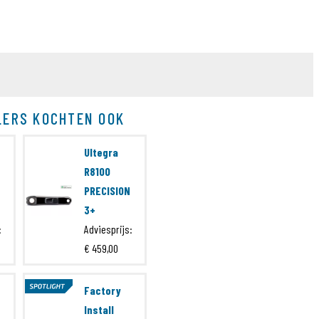
LERS KOCHTEN OOK
Ultegra
R8100
PRECISION
3+
:
Adviesprijs:
€ 459,00
Factory
Install