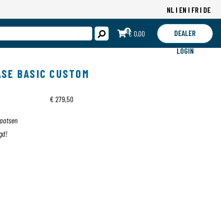
NL
EN
FR
DE
0
DEALER
€ 0,00
LOGIN
ASE BASIC CUSTOM
€ 279,50
laatsen
gd!