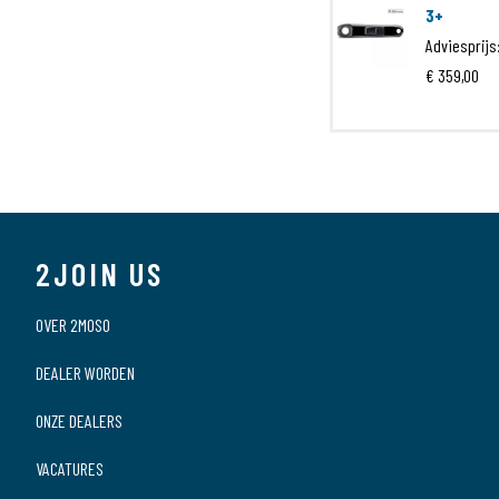
THEPACK-01-01-CUSTOM
3+
Adviesprijs
€ 359,00
The Pack
Essentials Case
2JOIN US
OVER 2MOSO
DEALER WORDEN
ONZE DEALERS
VACATURES