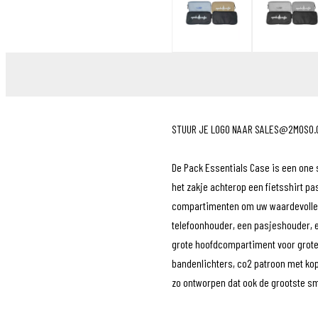
Sensors
Tassen
Tech Training
Tubeless
Voeding
Wielen
Kleding
POS materiaal
STUUR JE LOGO NAAR SALES@2MOSO.C
Outlet
Promo
De Pack Essentials Case is een one si
het zakje achterop een fietsshirt pa
compartimenten om uw waardevolle sp
telefoonhouder, een pasjeshouder, ee
grote hoofdcompartiment voor grot
bandenlichters, co2 patroon met kop
zo ontworpen dat ook de grootste sma