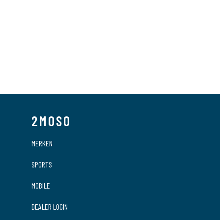
Artikelcode
EAN Code
Brand
Serie
2MOSO
MERKEN
SPORTS
MOBILE
DEALER LOGIN