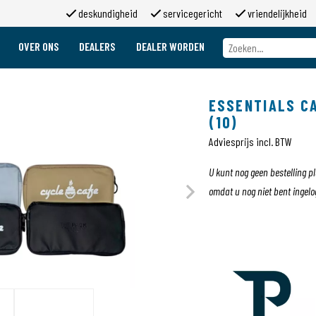
deskundigheid
servicegericht
vriendelijkheid
OVER ONS
DEALERS
DEALER WORDEN
Over ons
Merken
ESSENTIALS C
Over 2moso
(10)
Werken bij 2moso
Sponsoring
Adviesprijs incl. BTW
Contact
U kunt nog geen bestelling p
omdat u nog niet bent ingelo