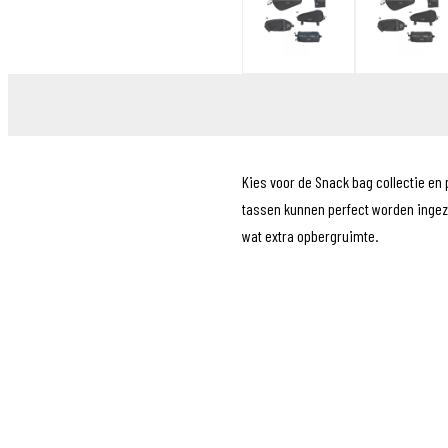
Sensors
Tassen
Tech Training
Tubeless
Voeding
Wielen
Kleding
POS materiaal
Kies voor de Snack bag collectie en 
Outlet
tassen kunnen perfect worden ingeze
Promo
wat extra opbergruimte.
Artikelcode
EAN Code
Brand
Serie