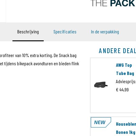
Beschrijving
Specificaties
In de verpakking
ANDERE DEA
profiteer van 10% extra korting. De Snack bag
t tijdens bikepack avondturen en bieden flink
AWG Top
Tube Bag
Adviesprijs
€ 44,99
THEPACKSnackbagB
The Pack
Snack Bag
Houseble
Bonen 1kg