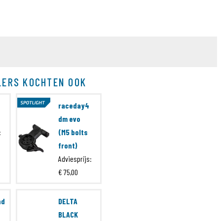
LERS KOCHTEN OOK
raceday4
dm evo
:
(M5 bolts
front)
Adviesprijs:
€ 75,00
nd
DELTA
BLACK