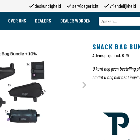
deskundigheid
servicegericht
vriendelijkheid
OVER ONS
DEALERS
DEALER WORDEN
Over ons
Merken
SNACK BAG BU
Over 2moso
Werken bij 2moso
Adviesprijs incl. BTW
Sponsoring
Contact
U kunt nog geen bestelling p
omdat u nog niet bent ingelo