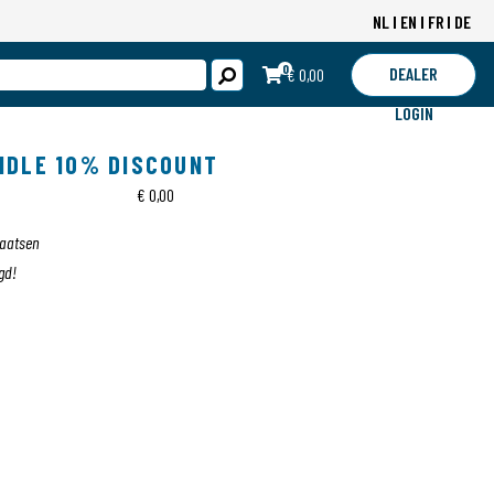
NL
EN
FR
DE
0
DEALER
€ 0,00
LOGIN
NDLE 10% DISCOUNT
€ 0,00
laatsen
gd!