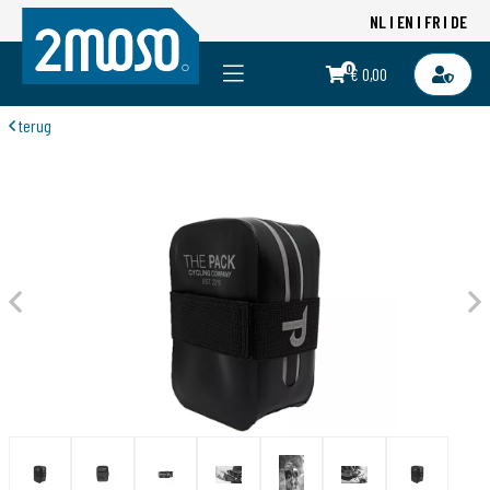
NL
EN
FR
DE
0
€ 0,00
terug