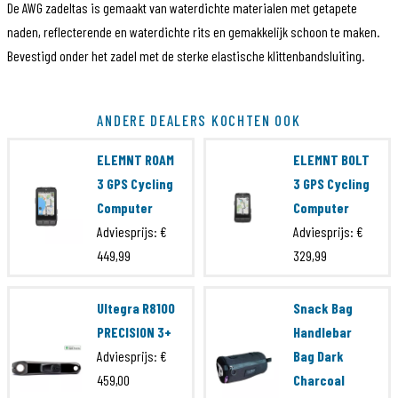
De AWG zadeltas is gemaakt van waterdichte materialen met getapete
naden, reflecterende en waterdichte rits en gemakkelijk schoon te maken.
Bevestigd onder het zadel met de sterke elastische klittenbandsluiting.
Artikelcode
THEPACK-05-02-01
ANDERE DEALERS KOCHTEN OOK
EAN Code
8720865744124
ELEMNT ROAM
ELEMNT BOLT
Brand
The Pack
3 GPS Cycling
3 GPS Cycling
Computer
Computer
Serie
AWG
Adviesprijs:
€
Adviesprijs:
€
449,99
329,99
Ultegra R8100
Snack Bag
PRECISION 3+
Handlebar
Adviesprijs:
€
Bag Dark
459,00
Charcoal