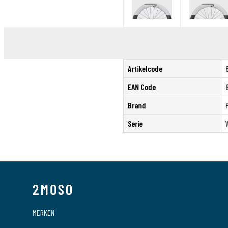
Sensors
Tassen
Tech Training
Tubeless
Voeding
Wielen
Artikelcode
Kleding
EAN Code
POS materiaal
Outlet
Brand
Promo
Serie
2MOSO
MERKEN