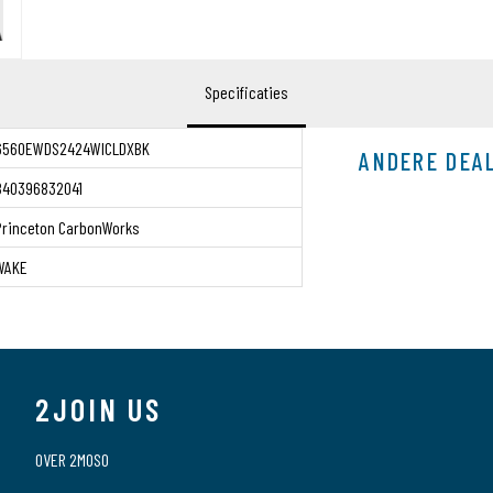
Specificaties
6560EWDS2424WICLDXBK
ANDERE DEA
840396832041
Princeton CarbonWorks
WAKE
2JOIN US
OVER 2MOSO