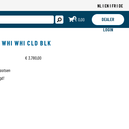
NL
EN
FR
DE
0
DEALER
€ 0,00
LOGIN
 WHI WHI CLD BLK
€ 3.780,00
laatsen
gd!