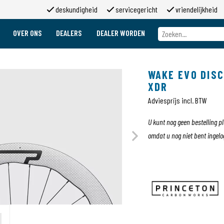
deskundigheid
servicegericht
vriendelijkheid
OVER ONS
DEALERS
DEALER WORDEN
Over ons
Merken
WAKE EVO DISC
Over 2moso
XDR
Werken bij 2moso
Sponsoring
Adviesprijs incl. BTW
Contact
U kunt nog geen bestelling p
omdat u nog niet bent ingelo