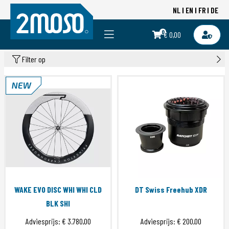
NL
EN
FR
DE
0
€ 0,00
Filter op
WAKE EVO DISC WHI WHI CLD
DT Swiss Freehub XDR
BLK SHI
Adviesprijs:
€ 3.780,00
Adviesprijs:
€ 200,00