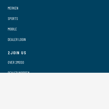
MERKEN
SPORTS
MOBILE
DEALER LOGIN
2JOIN US
OVER 2MOSO
DEALER WORDEN
ONZE DEALERS
VACATURES
PRIVACY VERKLARING