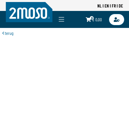
NL
EN
FR
DE
0
€ 0,00
terug