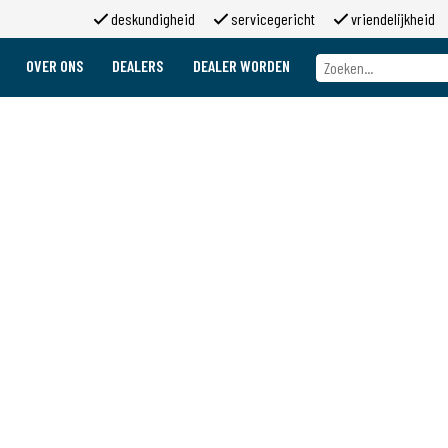
deskundigheid
servicegericht
vriendelijkheid
OVER ONS
DEALERS
DEALER WORDEN
Over ons
Merken
Over 2moso
Werken bij 2moso
Sponsoring
Contact