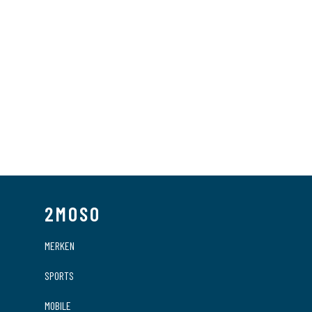
Sensors
Tassen
Tech Training
Tubeless
Voeding
Wielen
Kleding
POS materiaal
Outlet
Promo
2MOSO
MERKEN
SPORTS
MOBILE