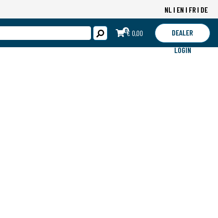
NL
EN
FR
DE
0
DEALER
€ 0,00
LOGIN