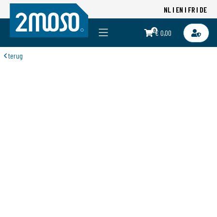
NL
EN
FR
DE
0
€ 0,00
terug