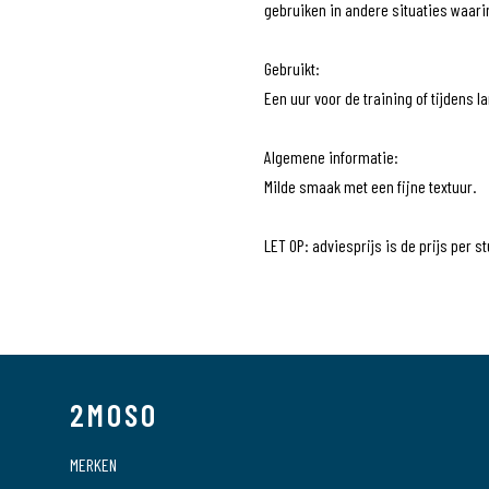
gebruiken in andere situaties waarin
Gebruikt:
Een uur voor de training of tijdens 
Algemene informatie:
Milde smaak met een fijne textuur.
LET OP: adviesprijs is de prijs per st
Artikelcode
EAN Code
Brand
2MOSO
Serie
MERKEN
Artikelcode