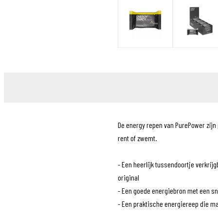
Sensors
Tassen
Tech Training
Tubeless
Voeding
Wielen
Kleding
POS materiaal
Outlet
Promo
De energy repen van PurePower zijn p
rent of zwemt.
- Een heerlijk tussendoortje verkri
original
- Een goede energiebron met een sn
- Een praktische energiereep die mak