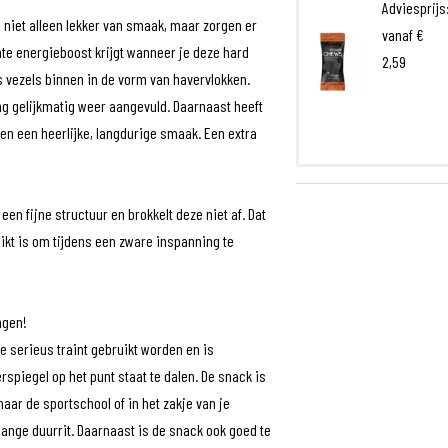
Adviesprijs
 niet alleen lekker van smaak, maar zorgen er
vanaf
€
ënte energieboost krijgt wanneer je deze hard
2,59
s vezels binnen in de vorm van havervlokken.
ng gelijkmatig weer aangevuld. Daarnaast heeft
en een heerlijke, langdurige smaak. Een extra
en fijne structuur en brokkelt deze niet af. Dat
kt is om tijdens een zware inspanning te
ngen!
e serieus traint gebruikt worden en is
rspiegel op het punt staat te dalen. De snack is
aar de sportschool of in het zakje van je
 lange duurrit. Daarnaast is de snack ook goed te