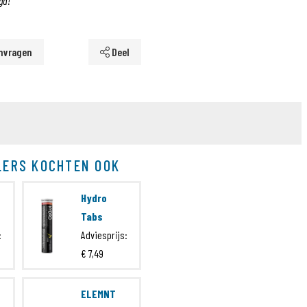
gd!
nvragen
Deel
LERS KOCHTEN OOK
Hydro
Tabs
:
Adviesprijs:
€ 7,49
ELEMNT