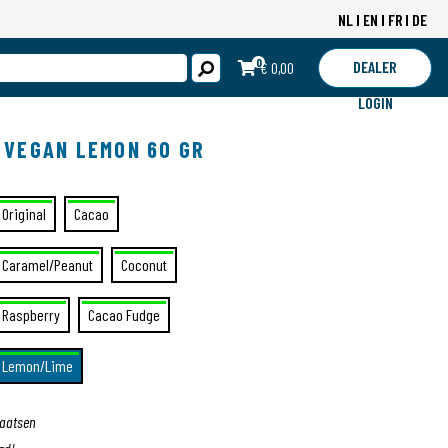
NL
EN
FR
DE
0
DEALER
€ 0,00
LOGIN
 VEGAN LEMON 60 GR
Original
Cacao
Caramel/Peanut
Coconut
Raspberry
Cacao Fudge
Lemon/Lime
laatsen