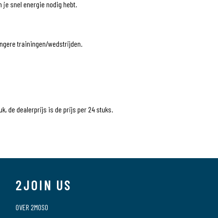
 je snel energie nodig hebt.
langere trainingen/wedstrijden.
uk, de dealerprijs is de prijs per 24 stuks.
6926121
5701477926125
Pure Power
2JOIN US
Energy Snack
OVER 2MOSO
6929001-N