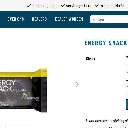
deskundigheid
servicegericht
vriendelijkheid
OVER ONS
DEALERS
DEALER WORDEN
Over ons
Merken
ENERGY SNACK
Over 2moso
Werken bij 2moso
Sponsoring
Kleur
Contact
U kunt nog geen bestelling p