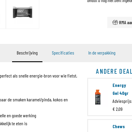
omdat u nog niet bent ingelo
RMA aa
Beschrijving
Specificaties
In de verpakking
ANDERE DEA
erfect als snelle energie-bron voor wie fietst,
Energy
Gel 40gr
jgbaar de smaken karamel/pinda, kokos en
Adviesprijs
€ 2,09
elle en goede werking
kelijk te eten is
Chews