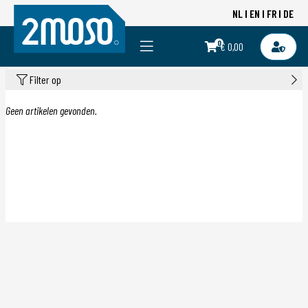
NL
EN
FR
DE
0
€ 0,00
Filter op
Geen artikelen gevonden.