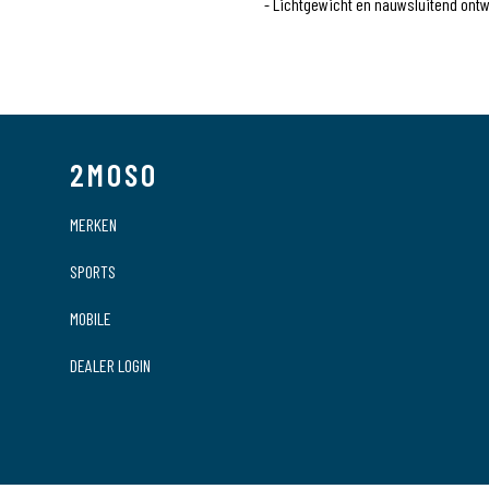
- Lichtgewicht en nauwsluitend ont
Artikelcode
EAN Code
Brand
2MOSO
Geschikt voor
MERKEN
Serie
SPORTS
MOBILE
DEALER LOGIN