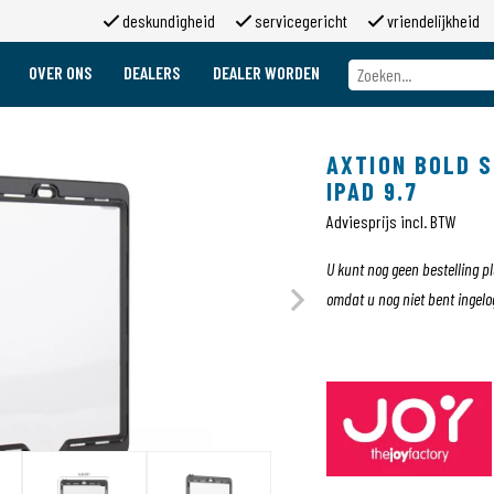
deskundigheid
servicegericht
vriendelijkheid
OVER ONS
DEALERS
DEALER WORDEN
Over ons
Merken
AXTION BOLD 
Over 2moso
IPAD 9.7
Werken bij 2moso
Sponsoring
Adviesprijs incl. BTW
Contact
U kunt nog geen bestelling p
omdat u nog niet bent ingelo