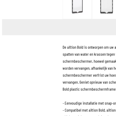
Sensors
Tassen
Tech Training
Tubeless
Voeding
Wielen
Kleding
POS materiaal
De aXtion Bold is ontworpen om uw a
Outlet
spatten van water en krassen tegen
Promo
schermbeschermer, hoewel gemaakt
worden vervangen, afhankelijk van h
schermbeschermer verfrist uw hoesj
vervangen. Geniet opnieuw van sche
Bold plastic schermbeschermframe
- Eenvoudige installatie met snap-o
- Compatibel met aXtion Bold, aXtio