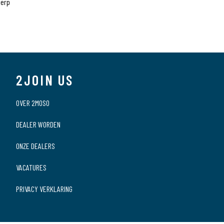
werp
CKX111
910313
The Joy Factory
2JOIN US
iPad Pro 9,7
OVER 2MOSO
aXtion Bold
DEALER WORDEN
ONZE DEALERS
VACATURES
PRIVACY VERKLARING