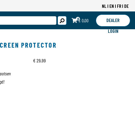
NL
EN
FR
DE
0
DEALER
€ 0,00
LOGIN
SCREEN PROTECTOR
€ 29,99
laatsen
gd!