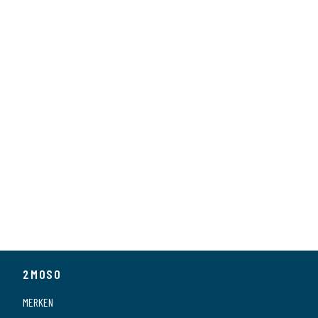
Brand
The Joy Factory
2MOSO
MERKEN