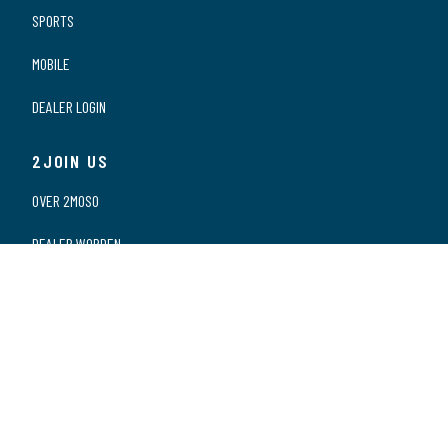
SPORTS
MOBILE
DEALER LOGIN
2JOIN US
OVER 2MOSO
DEALER WORDEN
ONZE DEALERS
VACATURES
PRIVACY VERKLARING
2CONTACT US