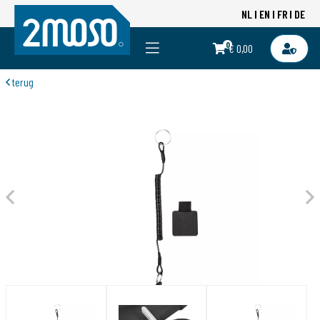
NL
EN
FR
DE
0
€ 0,00
terug