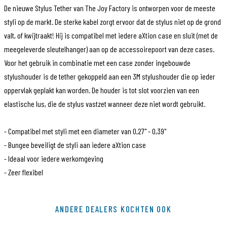
De nieuwe Stylus Tether van The Joy Factory is ontworpen voor de meeste
styli op de markt. De sterke kabel zorgt ervoor dat de stylus niet op de grond
valt, of kwijtraakt! Hij is compatibel met iedere aXtion case en sluit (met de
meegeleverde sleutelhanger) aan op de accessoirepoort van deze cases.
Voor het gebruik in combinatie met een case zonder ingebouwde
stylushouder is de tether gekoppeld aan een 3M stylushouder die op ieder
oppervlak geplakt kan worden. De houder is tot slot voorzien van een
elastische lus, die de stylus vastzet wanneer deze niet wordt gebruikt.
- Compatibel met styli met een diameter van 0,27" - 0,39"
- Bungee beveiligt de styli aan iedere aXtion case
- Ideaal voor iedere werkomgeving
- Zeer flexibel
Artikelcode
CWX210
ANDERE DEALERS KOCHTEN OOK
EAN Code
810041120342