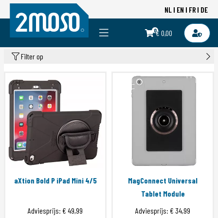
NL
EN
FR
DE
0
€ 0,00
Filter op
aXtion Bold P iPad Mini 4/5
MagConnect Universal
Tablet Module
Adviesprijs:
€ 49,99
Adviesprijs:
€ 34,99